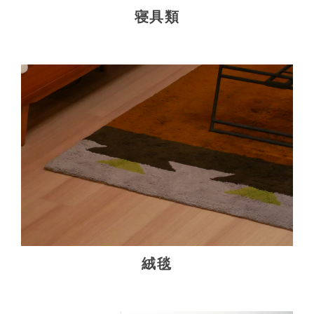
寝具類
絨毯